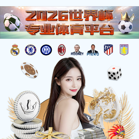
注册入口
爱游戏官方网站
· 体育观看
更便捷
连接你的赛事视野，打造球迷专属的数字主场。
爱游戏官
方网站网页版
提供多终端支持、高清视频、 实时比分与赛
事推荐，让你随时随地畅享体育内容。
网页端入口